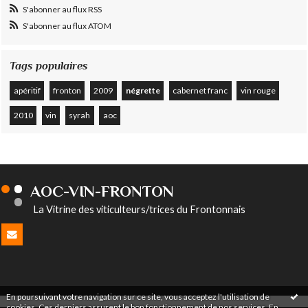
S'abonner au flux RSS
S'abonner au flux ATOM
Tags populaires
apéritif
fronton
2009
négrette
cabernet franc
vin rouge
2010
vin
syrah
aoc
AOC-VIN-FRONTON
La Vitrine des viticulteurs/trices du Frontonnais
En poursuivant votre navigation sur ce site, vous acceptez l'utilisation de
cookies. Ces derniers assurent le bon fonctionnement de nos services.
En