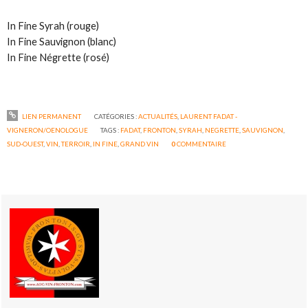
In Fine Syrah (rouge)
In Fine Sauvignon (blanc)
In Fine Négrette (rosé)
LIEN PERMANENT
CATÉGORIES :
ACTUALITÉS
,
LAURENT FADAT -
VIGNERON/OENOLOGUE
TAGS :
FADAT
,
FRONTON
,
SYRAH
,
NEGRETTE
,
SAUVIGNON
,
SUD-OUEST
,
VIN
,
TERROIR
,
IN FINE
,
GRAND VIN
0
COMMENTAIRE