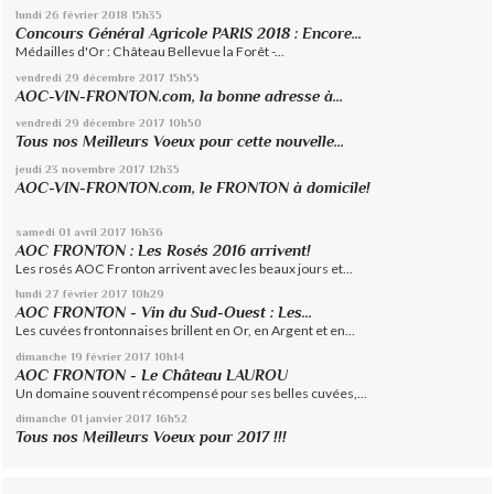
lundi 26
février 2018
15h35
Concours Général Agricole PARIS 2018 : Encore...
Médailles d'Or : Château Bellevue la Forêt -...
vendredi 29
décembre 2017
15h55
AOC-VIN-FRONTON.com, la bonne adresse à...
vendredi 29
décembre 2017
10h50
Tous nos Meilleurs Voeux pour cette nouvelle...
jeudi 23
novembre 2017
12h35
AOC-VIN-FRONTON.com, le FRONTON à domicile!
samedi 01
avril 2017
16h36
AOC FRONTON : Les Rosés 2016 arrivent!
Les rosés AOC Fronton arrivent avec les beaux jours et...
lundi 27
février 2017
10h29
AOC FRONTON - Vin du Sud-Ouest : Les...
Les cuvées frontonnaises brillent en Or, en Argent et en...
dimanche 19
février 2017
10h14
AOC FRONTON - Le Château LAUROU
Un domaine souvent récompensé pour ses belles cuvées,...
dimanche 01
janvier 2017
16h52
Tous nos Meilleurs Voeux pour 2017 !!!