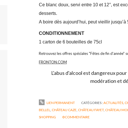
Ce blanc doux, servi entre 10 et 12°, est excel
desserts.
A boire dès aujourd’hui, peut vieillir jusqu’à
CONDITIONNEMENT
1 carton de 6 bouteilles de 75cl
Retrouvez les offres spéciales "Fêtes de fin d'année" su
FRONTON.COM
L'abus d'alcool est dangereux pour
modération et dé
LIEN PERMANENT
CATÉGORIES :
ACTUALITÉS
,
C
BELLEL
,
CHÂTEAU CAZE
,
CHÂTEAU FAYET
,
CHÂTEAU MO
SHOPPING
0
COMMENTAIRE