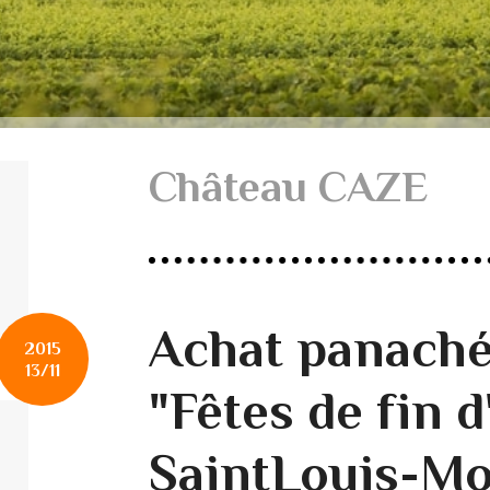
Château CAZE
Achat panaché
2015
13/11
"Fêtes de fin d
SaintLouis-Mo