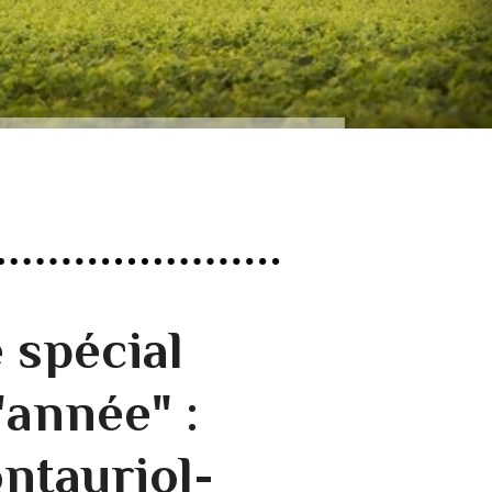
 spécial
'année" :
ntauriol-