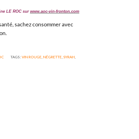
aine LE ROC sur
www.aoc-vin-fronton.com
a santé, sachez consommer avec
on.
OC
TAGS :
VIN ROUGE
,
NÉGRETTE
,
SYRAH
,