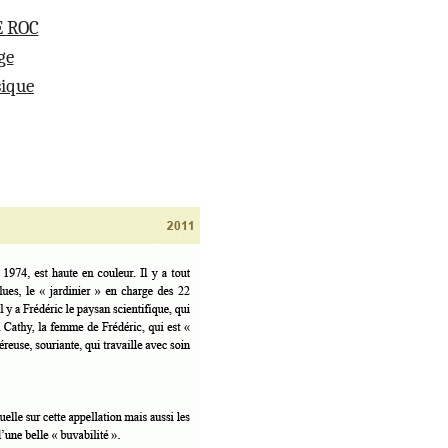
E ROC
ge
sique