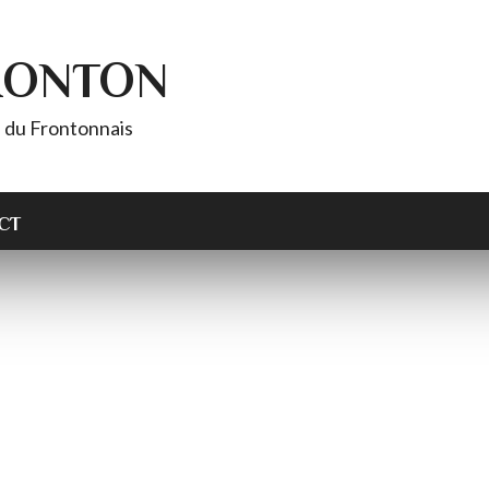
RONTON
es du Frontonnais
CT