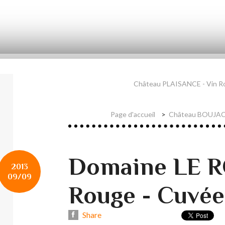
Château PLAISANCE - Vin R
Page d'accueil
Château BOUJAC -
Domaine LE R
2013
09/09
Rouge - Cuvée
Share